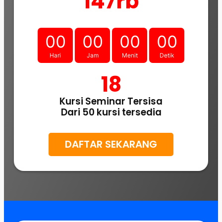
147rb
00
00
00
00
Hari
Jam
Menit
Detik
18
Kursi Seminar Tersisa
Dari 50 kursi tersedia
DAFTAR SEKARANG